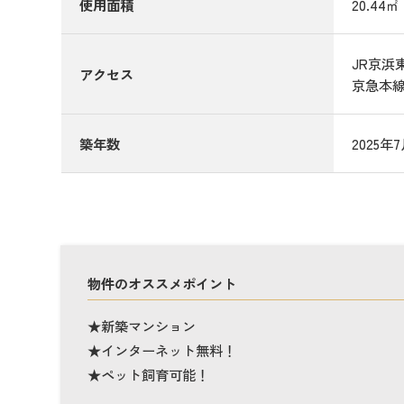
使用面積
20.44㎡
JR京浜東
アクセス
京急本線
築年数
2025年
物件のオススメポイント
★新築マンション
★インターネット無料！
★ペット飼育可能！