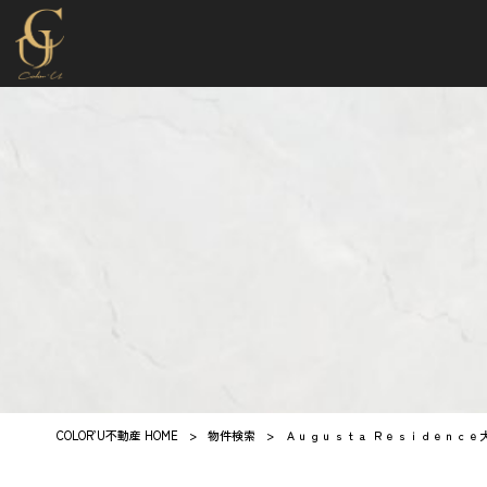
COLOR’U不動産 HOME
>
物件検索
>
Ａｕｇｕｓｔａ Ｒｅｓｉｄｅｎｃｅ大森 