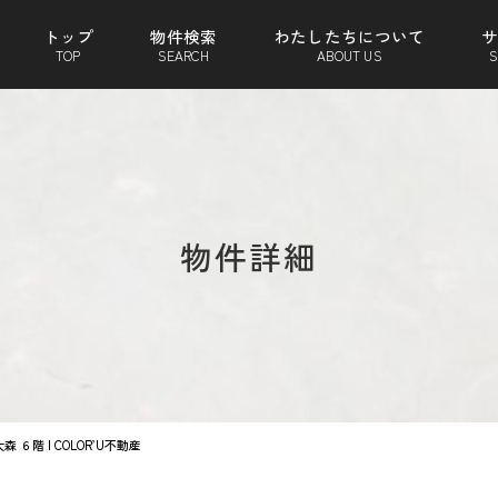
トップ
物件検索
わたしたちについて
TOP
SEARCH
ABOUT US
S
物件詳細
６階 | COLOR’U不動産